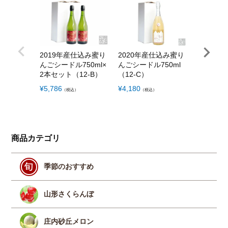
2019年産仕込み蜜り
2020年産仕込み蜜り
2020年
んごシードル750ml×
んごシードル750ml
んごシード
2本セット（12-B）
（12-C）
2本セット
¥
5,786
¥
4,180
¥
6,820
（税込）
（税込）
（税
商品カテゴリ
季節のおすすめ
山形さくらんぼ
庄内砂丘メロン