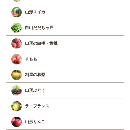
山形スイカ
白山だだちゃ豆
山形の白桃・黄桃
すもも
刈屋の和梨
山形ぶどう
ラ・フランス
山形りんご