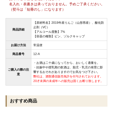
名入れ・表書きは承っておりません。予めご了承ください。
（熨斗は「短冊のし」になります）
【原材料名】2019年産りんご（山形県産）、酸化防
止剤（VC）
商品詳細
【アルコール度数】7%
【容器の種類】ビン、ゾルクキャップ
お届け方法
常温便
商品番号
12-A
・お酒は二十歳になってから、おいしく適量を。
・妊娠中や授乳期の飲酒は、胎児・乳児の発育に影
ご購入の際の注
響するおそれがありますのでお気をつけ下さい。
意
弊社は、酒類通信販売免許を付与されております。
20才未満の未成年への販売は固くお断り致します。
おすすめ商品