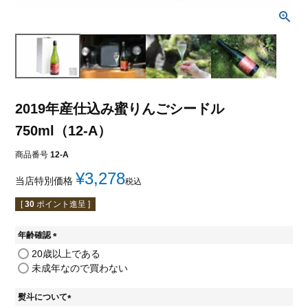
2019年産仕込み蜜りんごシードル
750ml（12-A）
商品番号
12-A
¥
3,278
当店特別価格
税込
[
30
ポイント進呈 ]
年齢確認
(
20歳以上である
必
未成年なので買わない
須
)
熨斗について