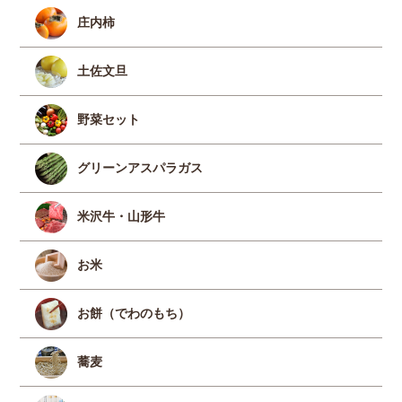
庄内柿
土佐文旦
野菜セット
グリーンアスパラガス
米沢牛・山形牛
お米
お餅（でわのもち）
蕎麦