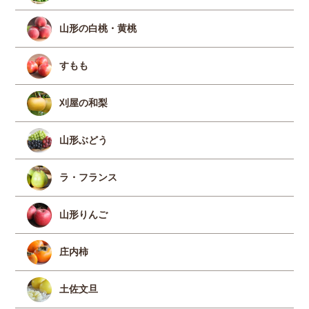
山形の白桃・黄桃
すもも
刈屋の和梨
山形ぶどう
ラ・フランス
山形りんご
庄内柿
土佐文旦