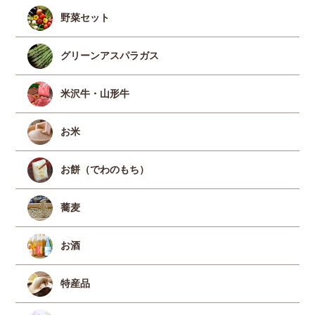
野菜セット
グリーンアスパラガス
米沢牛・山形牛
お米
お餅（でわのもち）
蕎麦
お酒
特産品