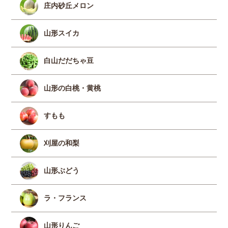
庄内砂丘メロン
山形スイカ
白山だだちゃ豆
山形の白桃・黄桃
すもも
刈屋の和梨
山形ぶどう
ラ・フランス
山形りんご