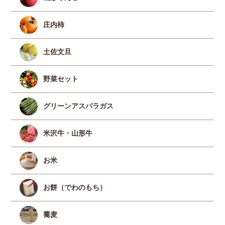
庄内柿
土佐文旦
野菜セット
グリーンアスパラガス
米沢牛・山形牛
お米
お餅（でわのもち）
蕎麦