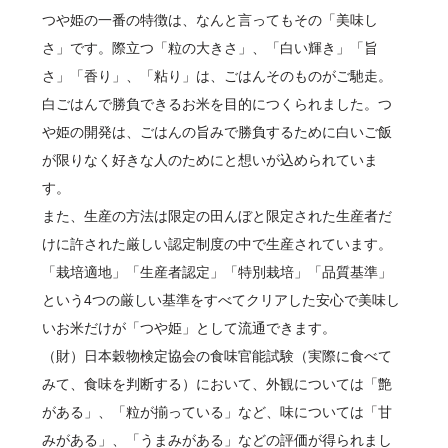
つや姫の一番の特徴は、なんと言ってもその「美味し
さ」です。際立つ「粒の大きさ」、「白い輝き」「旨
さ」「香り」、「粘り」は、ごはんそのものがご馳走。
白ごはんで勝負できるお米を目的につくられました。つ
や姫の開発は、ごはんの旨みで勝負するために白いご飯
が限りなく好きな人のためにと想いが込められていま
す。
また、生産の方法は限定の田んぼと限定された生産者だ
けに許された厳しい認定制度の中で生産されています。
「栽培適地」「生産者認定」「特別栽培」「品質基準」
という4つの厳しい基準をすべてクリアした安心で美味し
いお米だけが「つや姫」として流通できます。
（財）日本穀物検定協会の食味官能試験（実際に食べて
みて、食味を判断する）において、外観については「艶
がある」、「粒が揃っている」など、味については「甘
みがある」、「うまみがある」などの評価が得られまし