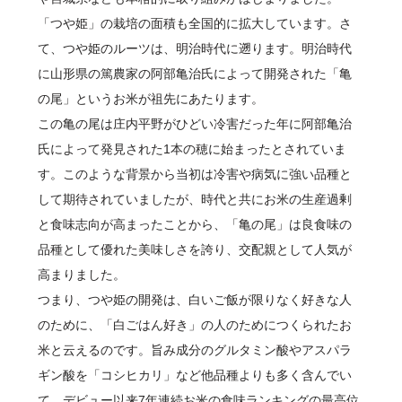
「つや姫」の栽培の面積も全国的に拡大しています。さ
て、つや姫のルーツは、明治時代に遡ります。明治時代
に山形県の篤農家の阿部亀治氏によって開発された「亀
の尾」というお米が祖先にあたります。
この亀の尾は庄内平野がひどい冷害だった年に阿部亀治
氏によって発見された1本の穂に始まったとされていま
す。このような背景から当初は冷害や病気に強い品種と
して期待されていましたが、時代と共にお米の生産過剰
と食味志向が高まったことから、「亀の尾」は良食味の
品種として優れた美味しさを誇り、交配親として人気が
高まりました。
つまり、つや姫の開発は、白いご飯が限りなく好きな人
のために、「白ごはん好き」の人のためにつくられたお
米と云えるのです。旨み成分のグルタミン酸やアスパラ
ギン酸を「コシヒカリ」など他品種よりも多く含んでい
て、デビュー以来7年連続お米の食味ランキングの最高位