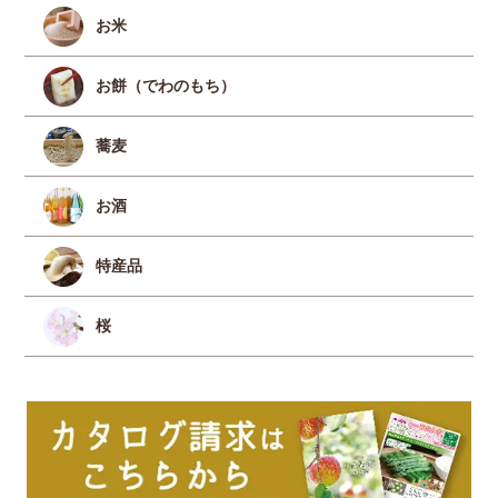
お米
お餅（でわのもち）
蕎麦
お酒
特産品
桜