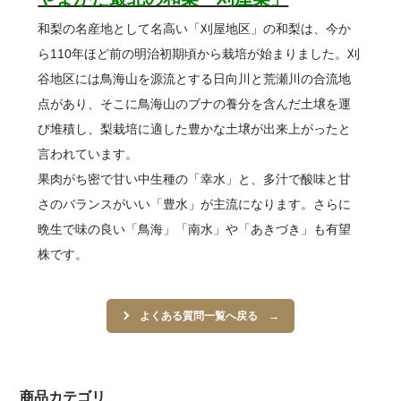
和梨の名産地として名高い「刈屋地区」の和梨は、今か
ら110年ほど前の明治初期頃から栽培が始まりました。刈
谷地区には鳥海山を源流とする日向川と荒瀬川の合流地
点があり、そこに鳥海山のブナの養分を含んだ土壌を運
び堆積し、梨栽培に適した豊かな土壌が出来上がったと
言われています。
果肉がち密で甘い中生種の「幸水」と、多汁で酸味と甘
さのバランスがいい「豊水」が主流になります。さらに
晩生で味の良い「鳥海」「南水」や「あきづき」も有望
株です。
よくある質問一覧へ戻る
商品カテゴリ