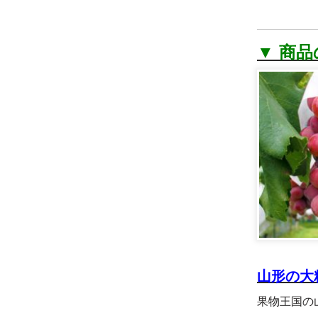
▼ 商
山形の大
果物王国の