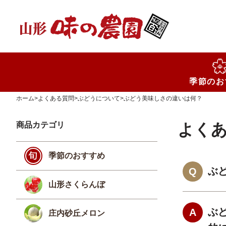
検索
季節のお
ホーム
>
よくある質問
>
ぶどうについて
>
ぶどう美味しさの違いは何？
商品カテゴリ
よく
季節のおすすめ
ぶ
山形さくらんぼ
ぶ
庄内砂丘メロン