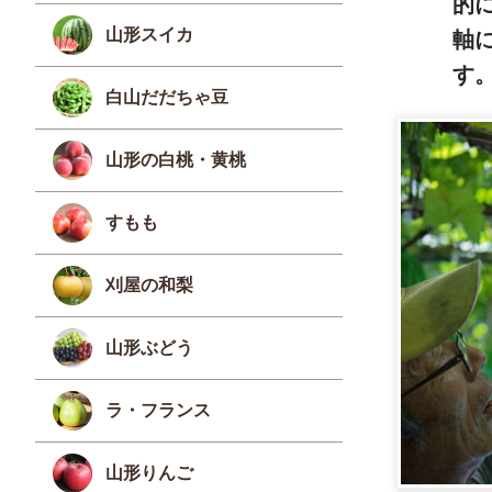
的
山形スイカ
軸
す
白山だだちゃ豆
山形の白桃・黄桃
すもも
刈屋の和梨
山形ぶどう
ラ・フランス
山形りんご