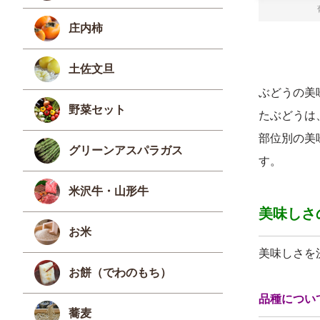
庄内柿
土佐文旦
ぶどうの美
野菜セット
たぶどうは
部位別の美
グリーンアスパラガス
す。
米沢牛・山形牛
美味しさ
お米
美味しさを
お餅（でわのもち）
品種につい
蕎麦