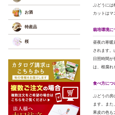
ぶどうには
お酒
カットはマ
特産品
栽培環境に
桜
昼夜の寒暖
されます。
日照時間が
は、根腐れ
食べ方につ
ぶどうの房
ます。また
果皮の色も