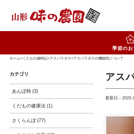
検索
季節のお
ホーム
>
くだもの歳時記
>
アスパラガス
>
アスパラガスの機能性について
カテゴリ
アス
あんぽ柿 (3)
更新日：2025.0
くだもの健康法 (1)
さくらんぼ (77)