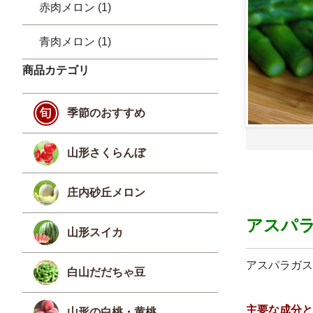
赤肉メロン (1)
青肉メロン (1)
商品カテゴリ
季節のおすすめ
山形さくらんぼ
庄内砂丘メロン
アスパ
山形スイカ
アスパラガス
白山だだちゃ豆
主要な成分と
山形の白桃・黄桃