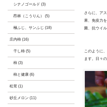
シナノゴールド (3)
さらに、アス
昂林（こうりん） (5)
果、免疫力を
極ふじ、サンふじ (18)
菌、抗ウイル
庄内柿 (16)
このように、
干し柿 (5)
ます。日々の
柿 (3)
柿と健康 (6)
松茸 (1)
砂丘メロン (11)