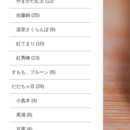
やまがた紅王 (12)
佐藤錦 (35)
温室さくらんぼ (6)
紅てまり (10)
紅秀峰 (13)
すもも、プルーン (6)
だだちゃ豆 (29)
小真木 (4)
尾浦 (6)
甘露 (4)