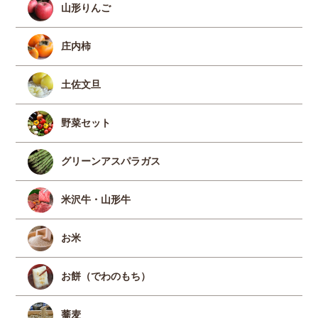
山形りんご
庄内柿
土佐文旦
野菜セット
グリーンアスパラガス
米沢牛・山形牛
お米
お餅（でわのもち）
蕎麦