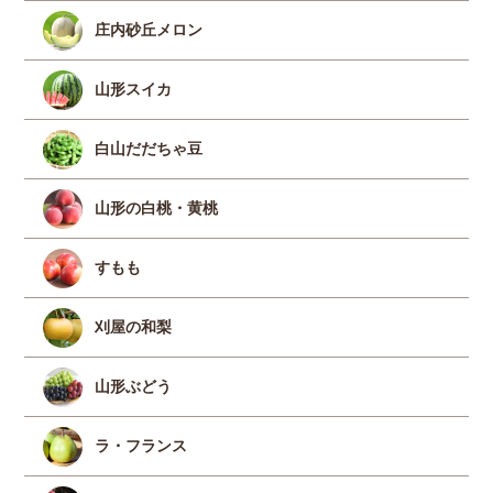
庄内砂丘メロン
山形スイカ
白山だだちゃ豆
山形の白桃・黄桃
すもも
刈屋の和梨
山形ぶどう
ラ・フランス