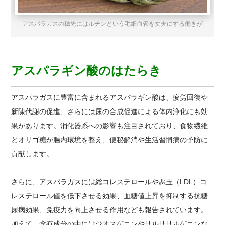
アスパラガスの穂先にはルチンという毛細血管を丈夫にする働きが
アスパラギン酸のはたらき
アスパラガスに豊富に含まれるアスパラギン酸は、疲労回復や
新陳代謝の促進、さらには尿の合成促進による体内浄化にも効
果があります。消化器系への影響も注目されており、食物繊維
とオリゴ糖が腸内環境を整え、便秘解消や生活習慣病の予防に
貢献します。
さらに、アスパラガスには総コレステロールや悪玉（LDL）コ
レステロール値を低下させる効果、血糖値上昇を抑制する抗糖
尿病効果、免疫力を向上させる作用なども報告されています。
加えて、含有成分の中にはジオスゲニンやサルササポゲニンな