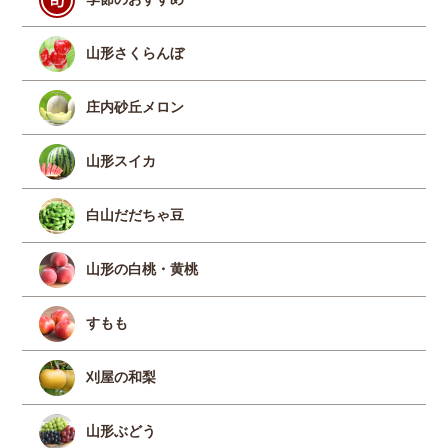
山形さくらんぼ
庄内砂丘メロン
山形スイカ
白山だだちゃ豆
山形の白桃・黄桃
すもも
刈屋の和梨
山形ぶどう