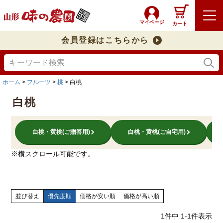
マイページ
カート
会員登録はこちらから
ホーム
フルーツ
桃
白桃
白桃
白桃・黄桃(ご贈答用)
白桃・黄桃(ご自宅用)
※横スクロール可能です。
並び替え
優先度順
価格が安い順
価格が高い順
1
件中
1
-
1
件表示