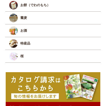
お餅（でわのもち）
蕎麦
お酒
特産品
桜