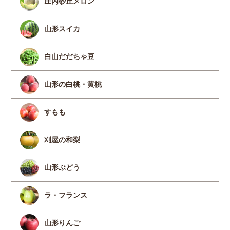
庄内砂丘メロン
山形スイカ
白山だだちゃ豆
山形の白桃・黄桃
すもも
刈屋の和梨
山形ぶどう
ラ・フランス
山形りんご