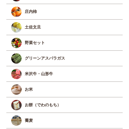
庄内柿
土佐文旦
野菜セット
グリーンアスパラガス
米沢牛・山形牛
お米
お餅（でわのもち）
蕎麦