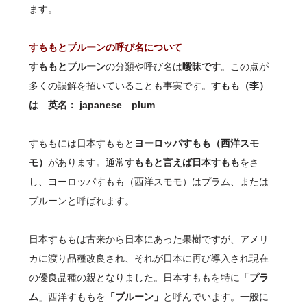
ます。
すももとプルーンの呼び名について
すももとプルーン
の分類や呼び名は
曖昧です
。この点が
多くの誤解を招いていることも事実です。
すもも（李）
は 英名： japanese plum
すももには日本すももと
ヨーロッパすもも（西洋スモ
モ）
があります。通常
すももと言えば日本すもも
をさ
し、ヨーロッパすもも（西洋スモモ）はプラム、または
プルーンと呼ばれます。
日本すももは古来から日本にあった果樹ですが、アメリ
カに渡り品種改良され、それが日本に再び導入され現在
の優良品種の親となりました。日本すももを特に「
プラ
ム
」西洋すももを
「プルーン」
と呼んでいます。一般に