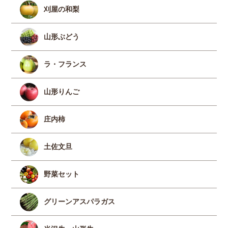
刈屋の和梨
山形ぶどう
ラ・フランス
山形りんご
庄内柿
土佐文旦
野菜セット
グリーンアスパラガス