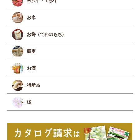
米沢牛・山形牛
お米
お餅（でわのもち）
蕎麦
お酒
特産品
桜