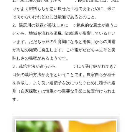
1,全然土壌の質が違うから ：砂質の扇状地は、水は
けがよく肥料もちが悪い痩せた土地であるために、米に
は向かないけれど豆には最適であるとのこと。
2、湯尻川の朝霧が美味しさに ：気象的な風土が違うこ
とから、地域を流れる湯尻川の朝霧が影響しているとい
います。だだちゃ豆の生育期になると湯尻川からの川霧
が周辺の頻繁に発生します。この霧がだだちゃ豆育と美
味しさの秘密があるようです。
3，栽培方法が違うから ：代々受け継がれてきた
口伝の栽培方法があるということです。農家自らが種子
を採取し、より良い遺伝子を次につなぐために種子の選
別（自家採取）は慎重かつ重要な作業に位置付けられま
す。