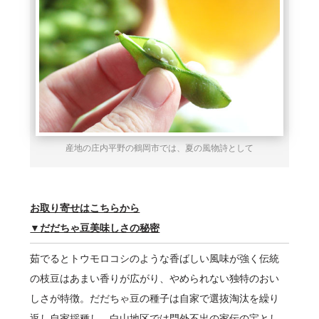
産地の庄内平野の鶴岡市では、夏の風物詩として
お取り寄せはこちらから
▼だだちゃ豆美味しさの秘密
茹でるとトウモロコシのような香ばしい風味が強く伝統
の枝豆はあまい香りが広がり、やめられない独特のおい
しさが特徴。だだちゃ豆の種子は自家で選抜淘汰を繰り
返し自家採種し、白山地区では門外不出の家伝の宝とし