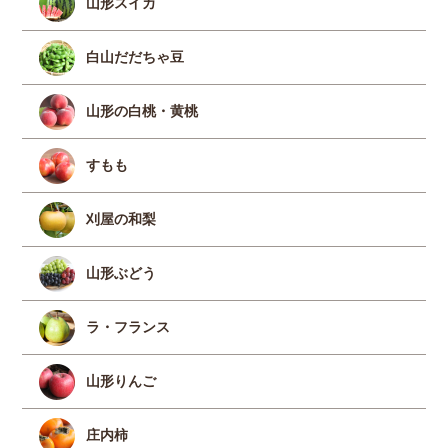
山形スイカ
白山だだちゃ豆
山形の白桃・黄桃
すもも
刈屋の和梨
山形ぶどう
ラ・フランス
山形りんご
庄内柿