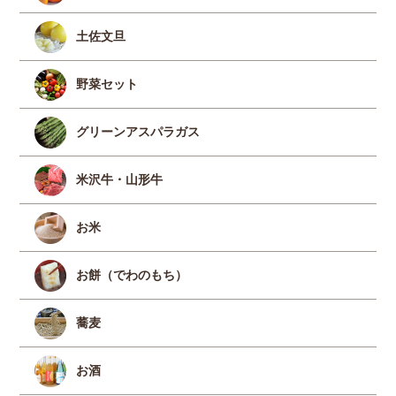
土佐文旦
野菜セット
グリーンアスパラガス
米沢牛・山形牛
お米
お餅（でわのもち）
蕎麦
お酒