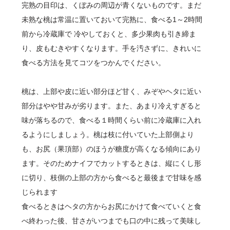
完熟の目印は、くぼみの周辺が青くないものです。まだ
未熟な桃は常温に置いておいて完熟に、食べる1～2時間
前から冷蔵庫で 冷やしておくと、多少果肉も引き締ま
り、皮もむきやすくなります。手を汚さずに、きれいに
食べる方法を見てコツをつかんでください。
桃は、上部や皮に近い部分ほど甘く、みぞやヘタに近い
部分はやや甘みが劣ります。また、あまり冷えすぎると
味が落ちるので、食べる１時間くらい前に冷蔵庫に入れ
るようにしましょう。桃は枝に付いていた上部側より
も、お尻（果頂部）のほうが糖度が高くなる傾向にあり
ます。そのためナイフでカットするときは、縦にくし形
に切り、枝側の上部の方から食べると最後まで甘味を感
じられます
食べるときはヘタの方からお尻にかけて食べていくと食
べ終わった後、甘さがいつまでも口の中に残って美味し