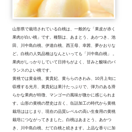
山形県で栽培されている白桃は、一般的な「果皮が赤く
果肉が白い桃」です。種類は、あまとう、あかつき、池
田、川中島白桃、伊達白桃、西王母、幸茜、夢かおりな
ど。白桃の人気品種はなんといっても「川中島白桃」 。
果肉がしっかりしていて日持ちがよく、甘みと酸味のバ
ランスのよい桃です。
黄桃では黄金桃、黄貴妃、黄ららのきわみ、10月上旬に
収穫する光月、黄貴妃は果汁たっぷりで、弾力のある滑
らかな果肉が特徴、マンゴーの風味が微かに感じられま
す。山形の黄桃の歴史は古く、缶詰加工の時代から黄桃
栽培ははじまり、現在の品質レベルの高い生食用の黄桃
栽培につながってきました。白桃はあまとう、あかつ
き、川中島白桃、だて白桃と続きます。上品な香りに加