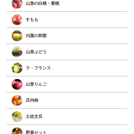
山形の白桃・黄桃
すもも
刈屋の和梨
山形ぶどう
ラ・フランス
山形りんご
庄内柿
土佐文旦
野菜セット