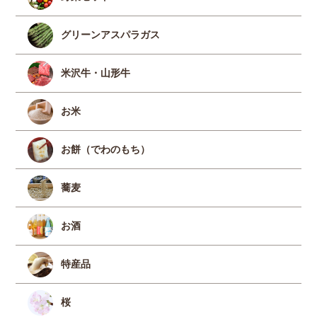
グリーンアスパラガス
米沢牛・山形牛
お米
お餅（でわのもち）
蕎麦
お酒
特産品
桜