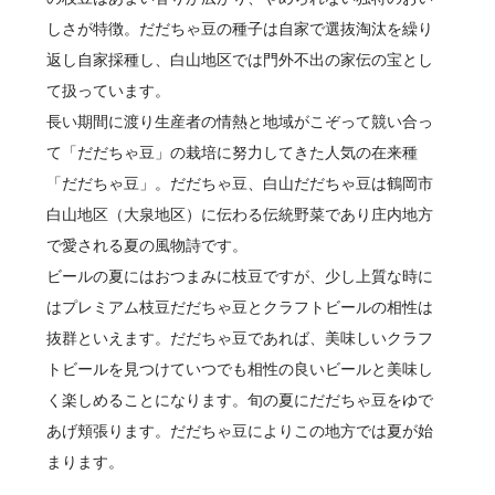
しさが特徴。だだちゃ豆の種子は自家で選抜淘汰を繰り
返し自家採種し、白山地区では門外不出の家伝の宝とし
て扱っています。
長い期間に渡り生産者の情熱と地域がこぞって競い合っ
て「だだちゃ豆」の栽培に努力してきた人気の在来種
「だだちゃ豆」。だだちゃ豆、白山だだちゃ豆は鶴岡市
白山地区（大泉地区）に伝わる伝統野菜であり庄内地方
で愛される夏の風物詩です。
ビールの夏にはおつまみに枝豆ですが、少し上質な時に
はプレミアム枝豆だだちゃ豆とクラフトビールの相性は
抜群といえます。だだちゃ豆であれば、美味しいクラフ
トビールを見つけていつでも相性の良いビールと美味し
く楽しめることになります。旬の夏にだだちゃ豆をゆで
あげ頬張ります。だだちゃ豆によりこの地方では夏が始
まります。