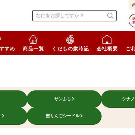
すすめ
商品一覧
くだもの歳時記
会社概要
ご
サンふじ
シナノ
ト
蜜りんごシードル