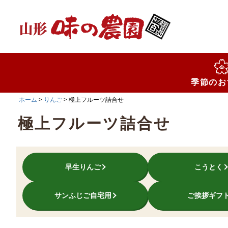
検索
季節のお
ホーム
りんご
極上フルーツ詰合せ
極上フルーツ詰合せ
早生りんご
こうとく
サンふじご自宅用
ご挨拶ギフ