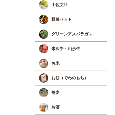
土佐文旦
野菜セット
グリーンアスパラガス
米沢牛・山形牛
お米
お餅（でわのもち）
蕎麦
お酒