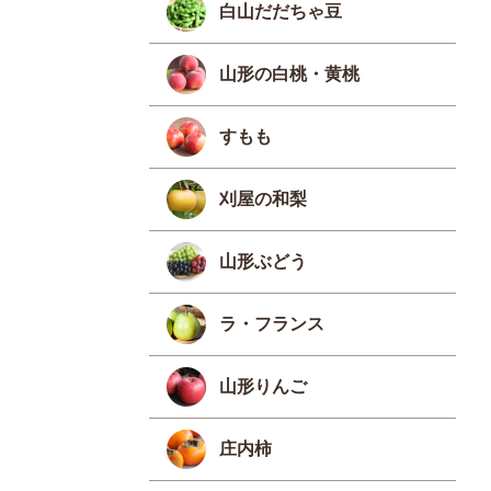
白山だだちゃ豆
山形の白桃・黄桃
すもも
刈屋の和梨
山形ぶどう
ラ・フランス
山形りんご
庄内柿