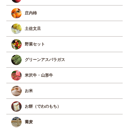
庄内柿
土佐文旦
野菜セット
グリーンアスパラガス
米沢牛・山形牛
お米
お餅（でわのもち）
蕎麦