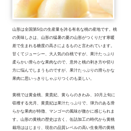
山形は全国第5位の生産量を誇る有名な桃の産地です。桃
の美味しさは、山形の猛暑の夏の山形がつくりだす寒暖
差で生まれる糖度の高さによるものと言われています。
甘くてジューシー、大人気の白桃ですが、果汁たっぷり
柔らかい滑らかな果肉なので、意外と桃の剥き方や切り
方に悩んでしまうものですが、果汁たっぷりの滑らかな
果肉に思いっきりしゃぶりつくのも楽しい。
黄桃では黄金桃、黄貴妃、黄ららのきわみ、10月上旬に
収穫する光月、黄貴妃は果汁たっぷりで、弾力のある滑
らかな果肉が特徴、マンゴーの風味が微かに感じられま
す。山形の黄桃の歴史は古く、缶詰加工の時代から黄桃
栽培ははじまり、現在の品質レベルの高い生食用の黄桃