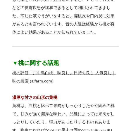
などの皮膚疾患が緩和できるとして利用されてきまし
た。煎じた液でうがいをすると、扁桃炎や口内炎に効果
があるとも言われています。昔の人達は経験から桃が身
体によい効果があることが知られていました。
▼桃に関する話題
桃の評価「川中島白桃」味良し、日持ち良し 人気良し｜
味の農園 (ajfarm.com)
濃厚な甘さの山形の黄桃
黄桃は、白桃と比べて果肉がしっかりしたやや固めの桃
で、甘みが強く濃厚な味わい。品種によっては果肉がし
っとりしていたり、弾力があったりするものもありま
す。晩生になればなるほど果肉は固めでシャキシャキし