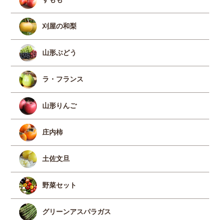
刈屋の和梨
山形ぶどう
ラ・フランス
山形りんご
庄内柿
土佐文旦
野菜セット
グリーンアスパラガス