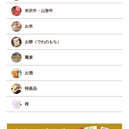
米沢牛・山形牛
お米
お餅（でわのもち）
蕎麦
お酒
特産品
桜