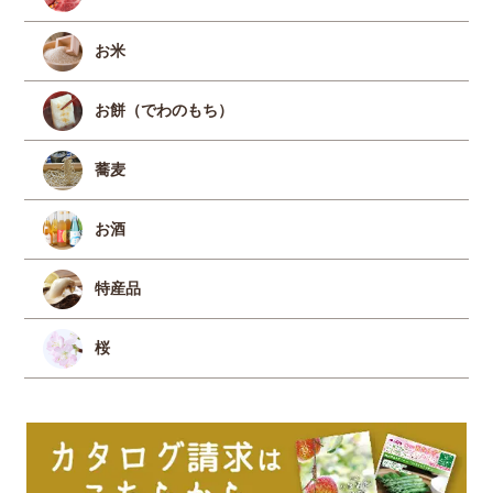
お米
お餅（でわのもち）
蕎麦
お酒
特産品
桜