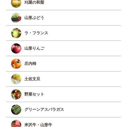
刈屋の和梨
山形ぶどう
ラ・フランス
山形りんご
庄内柿
土佐文旦
野菜セット
グリーンアスパラガス
米沢牛・山形牛