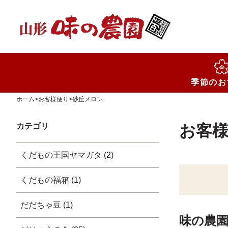
検索
季節のお
ホーム
>
お客様便り
>
砂丘メロン
カテゴリ
お客
くだもの王国ヤマガタ (2)
くだもの福箱 (1)
だだちゃ豆 (1)
味の農