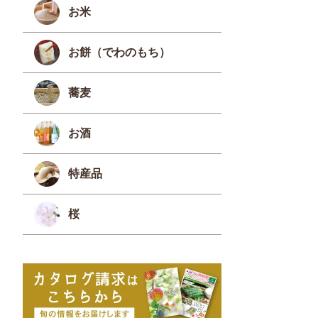
お米
お餅（でわのもち）
蕎麦
お酒
特産品
桜