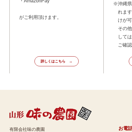
・AmazonPay
※沖縄県
れます
がご利用頂けます。
けが可
その他
しては
ご確認
詳しくはこちら
お電
有限会社味の農園