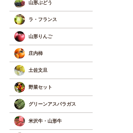
山形ぶどう
ラ・フランス
山形りんご
庄内柿
土佐文旦
野菜セット
グリーンアスパラガス
米沢牛・山形牛