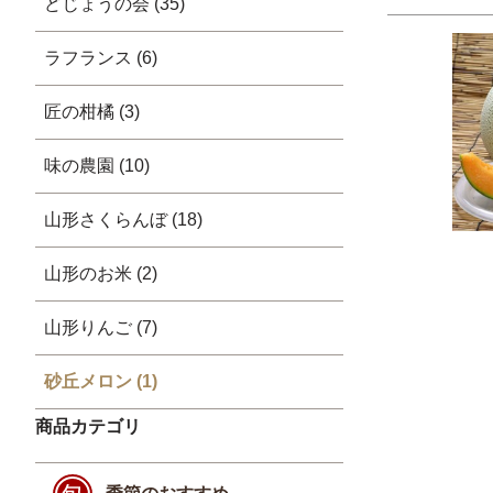
どじょうの会 (35)
ラフランス (6)
匠の柑橘 (3)
味の農園 (10)
山形さくらんぼ (18)
山形のお米 (2)
山形りんご (7)
砂丘メロン (1)
商品カテゴリ