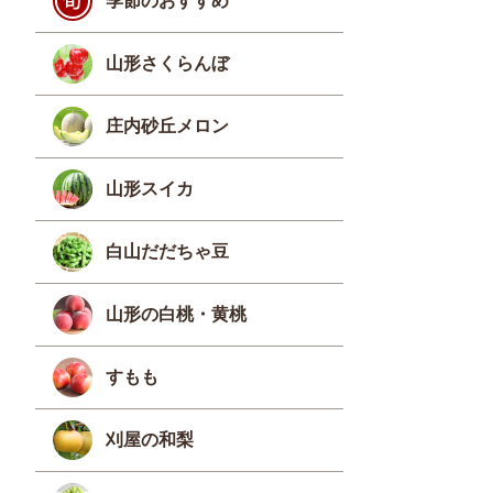
季節のおすすめ
山形さくらんぼ
庄内砂丘メロン
山形スイカ
白山だだちゃ豆
山形の白桃・黄桃
すもも
刈屋の和梨