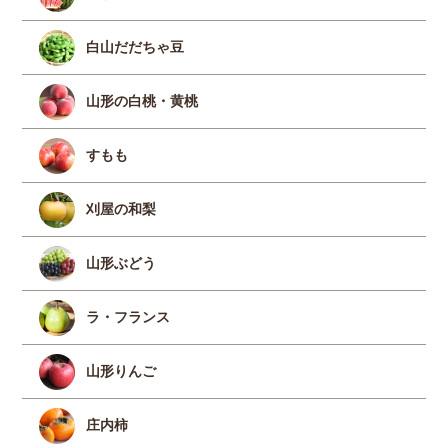
白山だだちゃ豆
山形の白桃・黄桃
すもも
刈屋の和梨
山形ぶどう
ラ・フランス
山形りんご
庄内柿