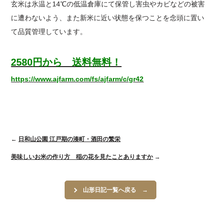
玄米は氷温と14℃の低温倉庫にて保管し害虫やカビなどの被害
に遭わないよう、また新米に近い状態を保つことを念頭に置い
て品質管理しています。
2580
円から 送料無料！
https://www.ajfarm.com/fs/ajfarm/c/gr42
←
日和山公園 江戸期の湊町・酒田の繁栄
美味しいお米の作り方 稲の花を見たことありますか
→
山形日記一覧へ戻る