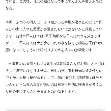
ている。この後、花は稲穂になって中にでんぷんを蓄えお米に
なる。
本田（ふつうの田んぼ）より穂が出る時期が遅れたのはミニ田
んぼの土に入れた元肥が多過ぎたせいではないかと推察してい
ます。普通の田んぼでは6月下旬頃から田んぼの水を抜きます
が、ミニ田んぼでは土が少ないため水を抜くと極端な干ばつ状
態になってしまうので稲刈りまで水を抜くのは禁物です。
この時期のお天気としては8月の猛暑は暑さを好む稲にとっては
決して障害にはなりません。日中の強い直射日光は好条件なの
ですが、出穂（穂が出る）して、穂が揃う頃（穂揃期：ほぞろ
いき）からは夜の温度が高いのは植物生理的に呼吸量が多くな
り穂の中にでんぷんを蓄える力が低下します。