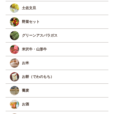
土佐文旦
野菜セット
グリーンアスパラガス
米沢牛・山形牛
お米
お餅（でわのもち）
蕎麦
お酒