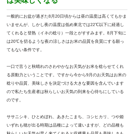
は美味しくなる
一般的にお盆が過ぎた8月20日頃からは昼の温度は高くてもかま
いませんが、しかし夜の温度は低め東北では22℃以下に経過し
てくれると登熟（イネの稔り）一段とがすすみます。8月下旬に
は20℃を切るような夜の涼しさはお米の品質を良質にする願っ
てもない条件です。
一口で言うと秋晴れのさわやかなお天気がお米を稔らせてくれ
る原動力ということです。ですから今から9月のお天気はお米の
稔りや品質、美味しさを決定づける大きな要因を含んでいます
ので私たち生産者は秋らしいお天気の到来を心待ちにしている
のです。
ササニシキ、ひとめぼれ、あきたこまち、コシヒカリ、つや姫
いずれも穂が出る時期は品種によって違いますが、どの品種も
秋らしいお天気が早く来てくれると収穫量も品質も美味しさも