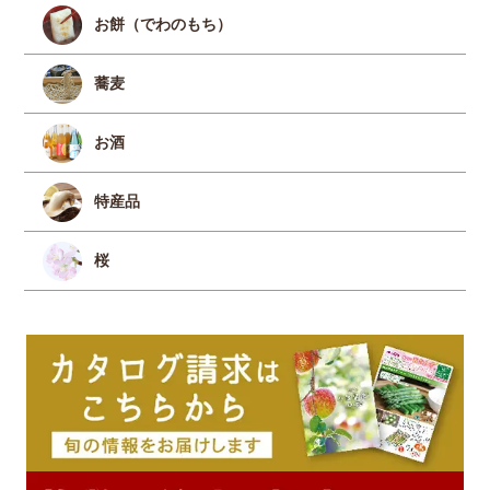
お餅（でわのもち）
蕎麦
お酒
特産品
桜