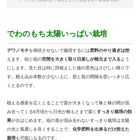
デワノモチは稲刈まで倒伏しないと品質も良く収穫量も多い
でわのもち太陽いっぱい栽培
デワノモチ
を倒伏させないで栽培するには
肥料のやり過ぎは控
えます、稲と稲の
空間を大きく取り日差しが根元まで入る
よう
にします。見た目は特に田植えした後の景色はさびしい限りで
す。植え込み本数が少ない上に、苗と苗の間隔を思いっきり広
くとるのです。
植える感覚を広くとることで苗が大きくなって株と株の間が混
み合ってくる6月頃から日光が株もとまで届く
すっきり栽培の効
果
が出はじめます。稲の茎が混み合わないすっきり栽培は太陽
の光と風通しを良くすることで、
化学肥料を出来るだけ控えた
栽培
も可能になるのです。