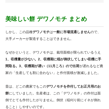
美味しい餅 デワノモチ まとめ
しかし、この品種
デワノモチ
は
一般に市場流通しません
ので、
大手メーカーが製造することはできません。
なぜかというと、デワノモチは、栽培面積が限られているうえ
1、収穫量が少ない。2、収穫期に稲が倒伏してしまい収穫に手
間取る。3、収穫期が遅い（11月ころ）ので出荷
が遅れるなど農
家の「生産しても割に合わない」と作付面積が激減しました。
昔は、どこの農家でもこの
デワノモチを作付してお正月用のお
餅
にしていました。生産者は、この「デワノモチ」の作付は面
倒でとても作付したがりません。倒伏（稲刈り前にイネが倒れ
ること）しやすいのです。