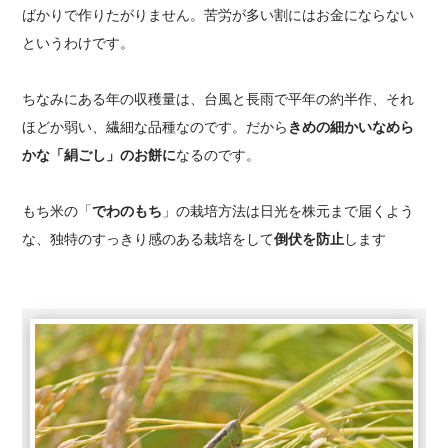
ばかりで作りたがりません。苦労が多い割にはお金にならない
というわけです。
ちなみにある年の収穫量は、台風と長雨で平年の約半作、それ
ほどか弱い、繊細な品種なのです。だから
きめの細かいなめら
かな「絹ごし」のお餅に
なるのです。
もち米の「
でわのもち
」の栽培方法は日光を株元まで届くよう
な、独特のすっきり感のある栽培をして
倒伏を防止
します