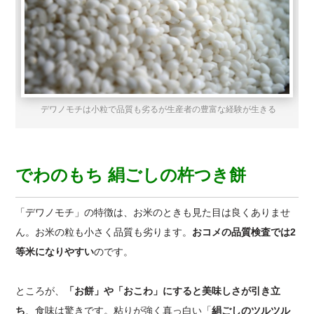
デワノモチは小粒で品質も劣るが生産者の豊富な経験が生きる
でわのもち 絹ごしの杵つき餅
「デワノモチ」の特徴は、お米のときも見た目は良くありませ
ん。お米の粒も小さく品質も劣ります。
おコメの品質検査では2
等米になりやすい
のです。
ところが、
「お餅」や「おこわ」にすると美味しさが引き立
ち
、食味は驚きです。粘りが強く真っ白い「
絹ごしのツルツル