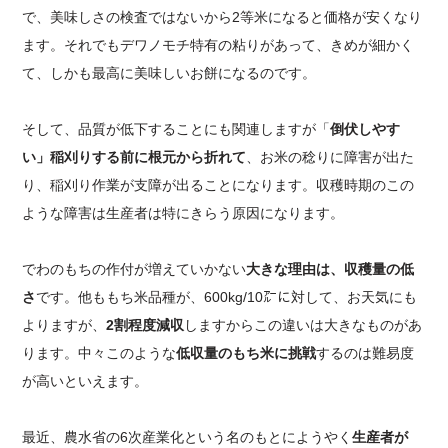
で、美味しさの検査ではないから2等米になると価格が安くなり
ます。それでもデワノモチ特有の粘りがあって、きめが細かく
て、しかも最高に美味しいお餅になるのです。
そして、品質が低下することにも関連しますが「
倒伏しやす
い」稲刈りする前に根元から折れて
、お米の稔りに障害が出た
り、稲刈り作業が支障が出ることになります。収穫時期のこの
ような障害は生産者は特にきらう原因になります。
でわのもちの作付が増えていかない
大きな理由は、収穫量の低
さ
です。他ももち米品種が、600kg/10㌃に対して、お天気にも
よりますが、
2割程度減収
しますからこの違いは大きなものがあ
ります。中々このような
低収量のもち米に挑戦
するのは難易度
が高いといえます。
最近、農水省の6次産業化という名のもとにようやく
生産者が