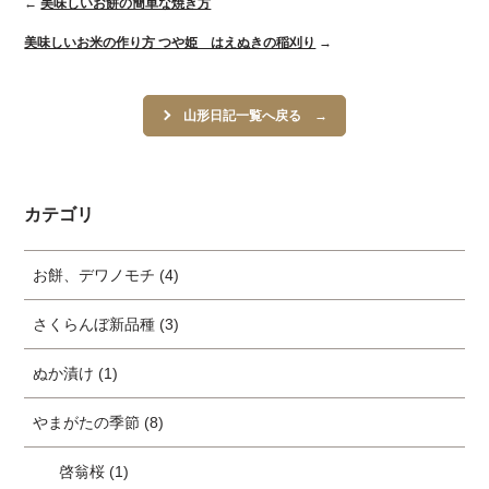
←
美味しいお餅の簡単な焼き方
美味しいお米の作り方 つや姫 はえぬきの稲刈り
→
山形日記一覧へ戻る
カテゴリ
お餅、デワノモチ (4)
さくらんぼ新品種 (3)
ぬか漬け (1)
やまがたの季節 (8)
啓翁桜 (1)