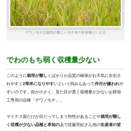
デワノモチは栽培の難しいモチ米の在来種といえる
でわのもち弱く収穫量少ない
このように
栽培が難し
くばかりか品質の確保がお天気に左右さ
れやすく
2等米になりやす
いという弱みもあって
作付が嫌われ
や
すいのです。粒が小さく、見た目が悪く収穫量が少ないお餅加
工専用の品種「デワノモチ」。
マイナス面だけが目だってしまう特性があることや
栽培が難し
く収穫が少ない品種と承知の上
で佐藤芳紀さん他の
生産者の皆