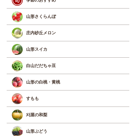
山形さくらんぼ
庄内砂丘メロン
山形スイカ
白山だだちゃ豆
山形の白桃・黄桃
すもも
刈屋の和梨
山形ぶどう