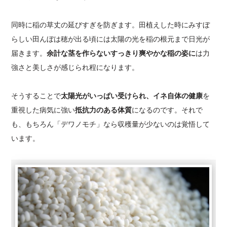
同時に稲の草丈の延びすぎを防ぎます。田植えした時にみすぼ
らしい田んぼは穂が出る頃には太陽の光を稲の根元まで日光が
届きます。
余計な茎を作らないすっきり爽やかな稲の姿に
は力
強さと美しさが感じられ程になります。
そうすることで
太陽光がいっぱい受けられ、イネ自体の健康
を
重視した病気に強い
抵抗力のある体質
になるのです。それで
も、もちろん「デワノモチ」なら収穫量が少ないのは覚悟して
います。