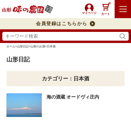
マイページ
カート
会員登録はこちらから
ホーム
>
山形日記
>
山形のお酒
>
日本酒
山形日記
カテゴリー：日本酒
海の酒蔵 オードヴィ庄内