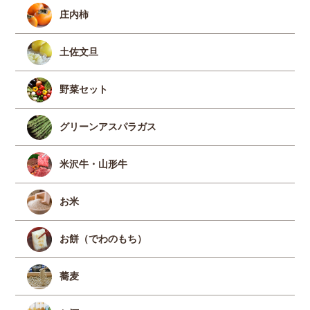
庄内柿
土佐文旦
野菜セット
グリーンアスパラガス
米沢牛・山形牛
お米
お餅（でわのもち）
蕎麦