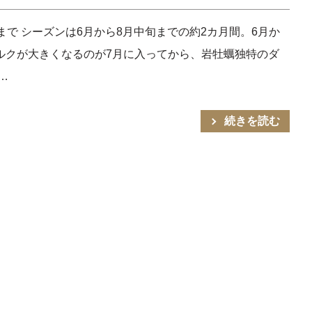
で シーズンは6月から8月中旬までの約2カ月間。6月か
ルクが大きくなるのが7月に入ってから、岩牡蠣独特のダ
…
続きを読む