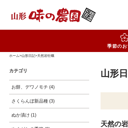
検索
季節のお
ホーム
>
山形日記
>
天然岩牡蠣
カテゴリ
山形日
お餅、デワノモチ (4)
さくらんぼ新品種 (3)
ぬか漬け (1)
天然の