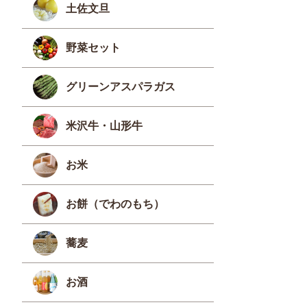
土佐文旦
野菜セット
グリーンアスパラガス
米沢牛・山形牛
お米
お餅（でわのもち）
蕎麦
お酒