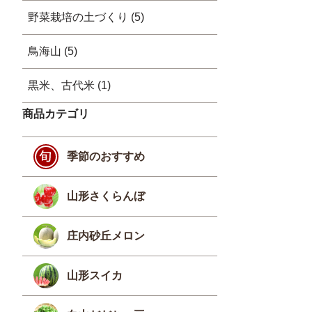
野菜栽培の土づくり (5)
鳥海山 (5)
黒米、古代米 (1)
商品カテゴリ
季節のおすすめ
山形さくらんぼ
庄内砂丘メロン
山形スイカ