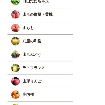
白山だだちゃ豆
山形の白桃・黄桃
すもも
刈屋の和梨
山形ぶどう
ラ・フランス
山形りんご
庄内柿