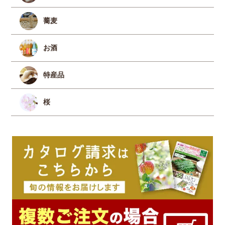
蕎麦
お酒
特産品
桜