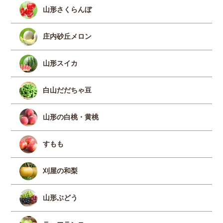
山形さくらんぼ
庄内砂丘メロン
山形スイカ
白山だだちゃ豆
山形の白桃・黄桃
すもも
刈屋の和梨
山形ぶどう