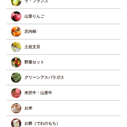
ラ・フランス
山形りんご
庄内柿
土佐文旦
野菜セット
グリーンアスパラガス
米沢牛・山形牛
お米
お餅（でわのもち）