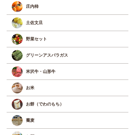
庄内柿
土佐文旦
野菜セット
グリーンアスパラガス
米沢牛・山形牛
お米
お餅（でわのもち）
蕎麦