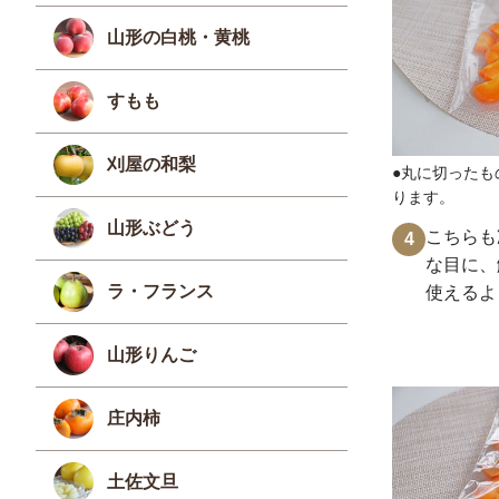
山形の白桃・黄桃
すもも
刈屋の和梨
●丸に切ったも
ります。
山形ぶどう
こちらも
4
な目に、
ラ・フランス
使えるよ
山形りんご
庄内柿
土佐文旦