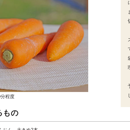
0分程度
るもの
んじん
大きめ2本