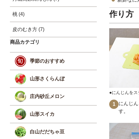
作り方
桃 (4)
皮のむき方 (7)
商品カテゴリ
季節のおすすめ
山形さくらんぼ
●にんじんをス
庄内砂丘メロン
にんじん
1
す。
山形スイカ
白山だだちゃ豆