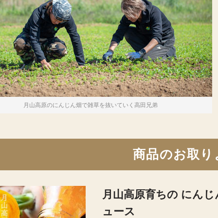
月山高原のにんじん畑で雑草を抜いていく高田兄弟
商品のお取り
月山高原育ちの にん
ュース