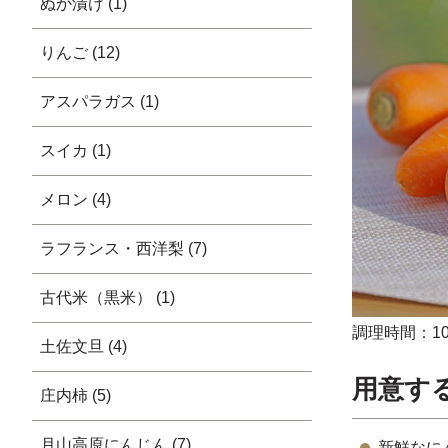
ぬか漬け (1)
りんご (12)
アスパラガス (1)
スイカ (1)
メロン (4)
ラフランス・西洋梨 (7)
古代米（黒米） (1)
調理時間：1
土佐文旦 (4)
用意す
庄内柿 (5)
月山高原にんじん (7)
新鮮なに