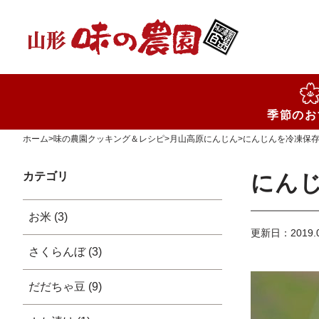
検索
季節のお
ホーム
>
味の農園クッキング＆レシピ
>
月山高原にんじん
>
にんじんを冷凍保
カテゴリ
にん
お米 (3)
更新日：2019.0
さくらんぼ (3)
だだちゃ豆 (9)