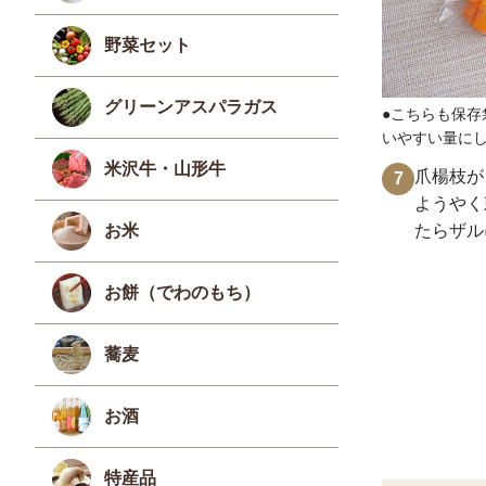
野菜セット
グリーンアスパラガス
●こちらも保存
いやすい量に
米沢牛・山形牛
爪楊枝が
7
ようやく
お米
たらザル
お餅（でわのもち）
蕎麦
お酒
特産品