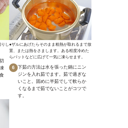
切りし
●ザルにあげたらそのまま粗熱が取れるまで放
置、または熱をさまします。ある程度冷めた
らバットなどに広げて一気に凍らせます。
切
下茹の方法は水を張った鍋にニン
6
凍
ジンを入れ茹でます。茹で過ぎな
食
いこと。固めに半茹でして軟らか
くなるまで茹でないことがコツで
す。