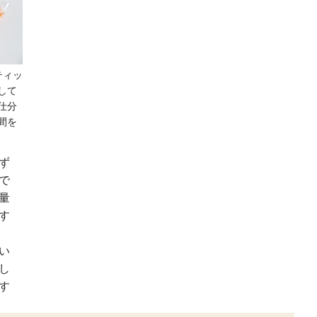
ティッ
して
仕分
間を
ず
で
量
す
い
し
す