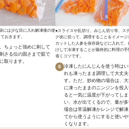
袋には少な目に入れ解凍後の使
●スライスや乱切り、みじん切り等、ス
しておきます。
ク状に切って、調理することをイメージ
カットした人参を保存袋などに入れて、
、ちょっと強めに刺して
けして冷凍することが最終的に料理の手
刺さる位の固さまで茹で
省くコツです。
に取ります。
冷凍したにんじんを使う時はい
8
れも凍ったまま調理して大丈夫
す。ただ、炒め物の場合は、大
に凍ったままのニンジンを投入
ると一気に温度が下がってしま
い、水が出てくるので、量が多
場合は常温解凍かレンジで解凍
てから使うようにすると使いや
くなります。