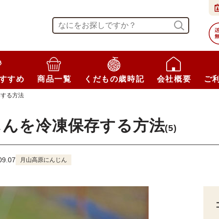
すすめ
商品一覧
くだもの歳時記
会社概要
ご
存する方法
じんを冷凍保存する方法
(5)
9.07
月山高原にんじん