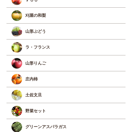
刈屋の和梨
山形ぶどう
ラ・フランス
山形りんご
庄内柿
土佐文旦
野菜セット
グリーンアスパラガス