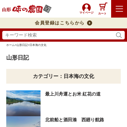
マイページ
カート
会員登録はこちらから
ホーム
>
山形日記
>
日本海の文化
山形日記
カテゴリー：日本海の文化
最上川舟運とお米 紅花の道
北前船と酒田湊 西廻り航路