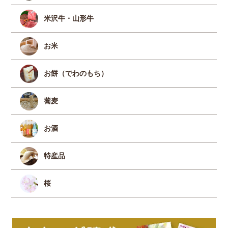
米沢牛・山形牛
お米
お餅（でわのもち）
蕎麦
お酒
特産品
桜