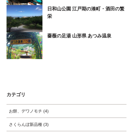
日和山公園 江戸期の湊町・酒田の繁
栄
薔薇の足湯 山形県 あつみ温泉
カテゴリ
お餅、デワノモチ (4)
さくらんぼ新品種 (3)