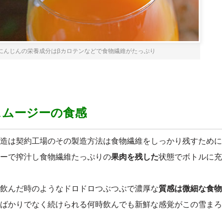
にんじんの栄養成分はβカロテンなどで食物繊維がたっぷり
スムージーの食感
造は契約工場のその製造方法は食物繊維をしっかり残すために
ーで搾汁し食物繊維たっぷりの
果肉を残した
状態でボトルに充
飲んだ時のようなドロドロつぶつぶで濃厚な
質感は微細な食物
ばかりでなく続けられる何時飲んでも新鮮な感覚がこの雪まろ