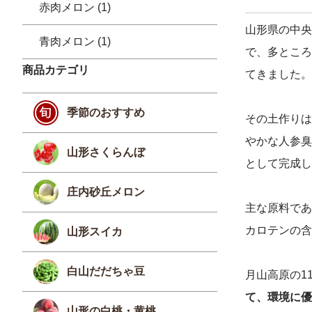
赤肉メロン (1)
山形県の中央
青肉メロン (1)
で、多ところ
商品カテゴリ
てきました。
季節のおすすめ
その土作りは
やかな人参臭
山形さくらんぼ
として完成し
庄内砂丘メロン
主な原料であ
カロテンの含
山形スイカ
白山だだちゃ豆
月山高原の1
て、環境に優
山形の白桃・黄桃