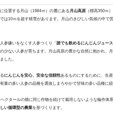
に位置する月山（1984ｍ）の麓にある
月山高原
（標高350ｍ
では10ｍを超す積雪があります。月山のきびしい気候の中で
人参嫌いをなくす人参つくり「
誰でも飲めるにんじんジュース
の少ない人参が育ちます。月山高原の豊かな自然に抱かれ、月
ました。
る
にんじんを安心、安全な信頼性
あるものにするために、生産
有量の多い人参の品種を選抜しまろやかで甘味の多い品種に絞
1ヘクタールの畑に同じ作物を続けて栽培しないような輪作体
しい循環型の農業
を形づくります。