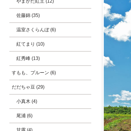
やまがた紅王 (12)
佐藤錦 (35)
温室さくらんぼ (6)
紅てまり (10)
紅秀峰 (13)
すもも、プルーン (6)
だだちゃ豆 (29)
小真木 (4)
尾浦 (6)
甘露 (4)