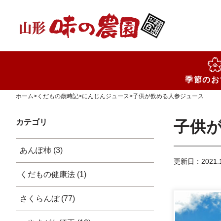
検索
季節のお
ホーム
>
くだもの歳時記
>
にんじんジュース
>
子供が飲める人参ジュース
カテゴリ
子供
あんぽ柿 (3)
更新日：2021.1
くだもの健康法 (1)
さくらんぼ (77)