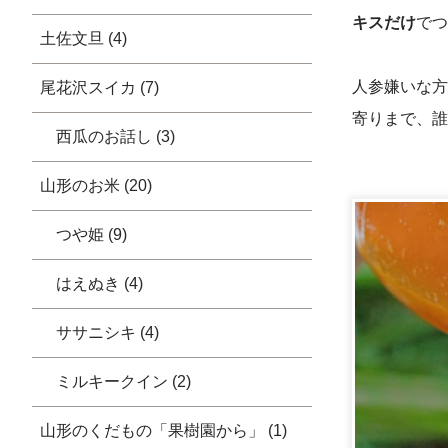
キスだけ
でつ
土佐文旦 (4)
人参嫌いな方
尾花沢スイカ (7)
寄りまで、誰
西瓜のお話し (3)
山形のお米 (20)
つや姫 (9)
はえぬき (4)
ササニシキ (4)
ミルキークイン (2)
山形のくだもの「果樹園から」 (1)