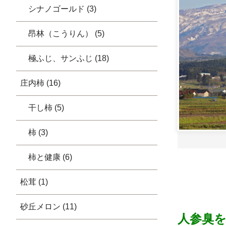
シナノゴールド (3)
昂林（こうりん） (5)
極ふじ、サンふじ (18)
庄内柿 (16)
干し柿 (5)
柿 (3)
柿と健康 (6)
松茸 (1)
砂丘メロン (11)
人参臭