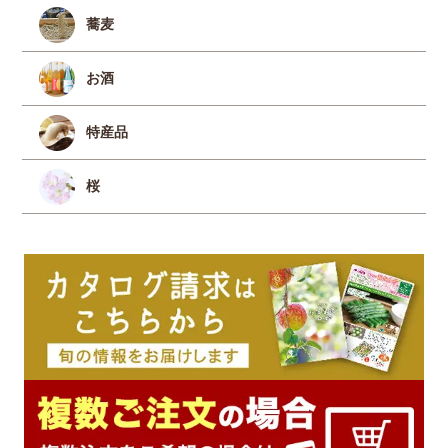
蕎麦
お酒
特産品
桜