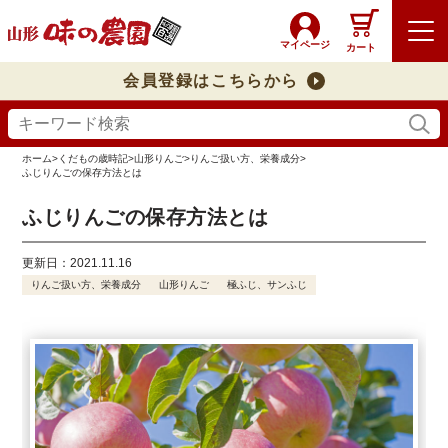
マイページ
カート
会員登録はこちらから
ホーム
>
くだもの歳時記
>
山形りんご
>
りんご扱い方、栄養成分
>
ふじりんごの保存方法とは
ふじりんごの保存方法とは
更新日：2021.11.16
りんご扱い方、栄養成分
山形りんご
極ふじ、サンふじ