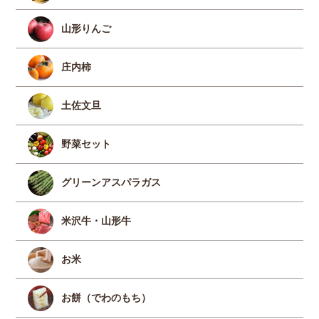
山形りんご
庄内柿
土佐文旦
野菜セット
グリーンアスパラガス
米沢牛・山形牛
お米
お餅（でわのもち）