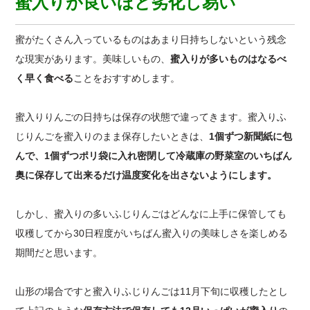
蜜入りが良いほど劣化し易い
蜜がたくさん入っているものはあまり日持ちしないという残念
な現実があります。美味しいもの、
蜜入りが多いものはなるべ
く早く食べる
ことをおすすめします。
蜜入りりんごの日持ちは保存の状態で違ってきます。蜜入りふ
じりんごを蜜入りのまま保存したいときは、
1個ずつ新聞紙に包
んで、1個ずつポリ袋に入れ密閉して冷蔵庫の野菜室のいちばん
奥に保存して出来るだけ温度変化を出さないようにします。
しかし、蜜入りの多いふじりんごはどんなに上手に保管しても
収穫してから30日程度がいちばん蜜入りの美味しさを楽しめる
期間だと思います。
山形の場合ですと蜜入りふじりんごは11月下旬に収穫したとし