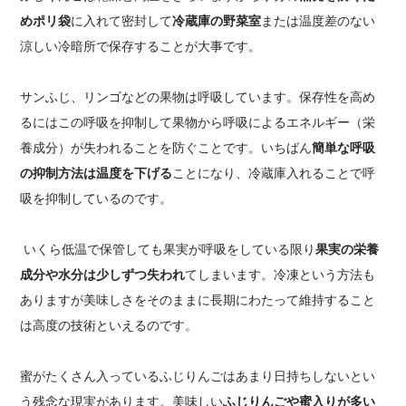
めポリ袋
に入れて密封して
冷蔵庫の野菜室
または温度差のない
涼しい冷暗所で保存することが大事です。
サンふじ、リンゴなどの果物は呼吸しています。保存性を高め
るにはこの呼吸を抑制して果物から呼吸によるエネルギー（栄
養成分）が失われることを防ぐことです。いちばん
簡単な呼吸
の抑制方法は温度を下げる
ことになり、冷蔵庫入れることで呼
吸を抑制しているのです。
いくら低温で保管しても果実が呼吸をしている限り
果実の栄養
成分や水分は少しずつ失われ
てしまいます。冷凍という方法も
ありますが美味しさをそのままに長期にわたって維持すること
は高度の技術といえるのです。
蜜がたくさん入っているふじりんごはあまり日持ちしないとい
う残念な現実があります。美味しい
ふじりんごや蜜入りが多い