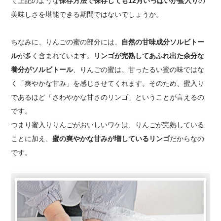
て上記のような
保存方法で保存しても12月いっぱいが蜜入り
の
美味しさを堪能できる期間ではないでしょうか。
ちなみに、りんごの蜜の部分には、
自然の甘味成分ソルビトー
ル
が多く含まれています。
リンゴが完熟してあふれ出た余分な
養分がソルビトール
、りんごの蜜は、甘ったるい蜜の味ではな
く「爽やかな甘み」を感じさせてくれます。そのため、蜜入り
であるほど「さわやかな甘さのリンゴ」ということが言えるの
です。
つまり蜜入りりんごがおいしいワケは、りんごが完熟している
ことに加え、
蜜の爽やかな甘みが増しているリンゴ
だからなの
です。