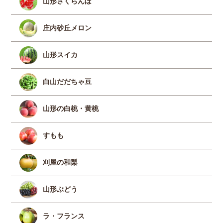
山形さくらんぼ
庄内砂丘メロン
山形スイカ
白山だだちゃ豆
山形の白桃・黄桃
すもも
刈屋の和梨
山形ぶどう
ラ・フランス