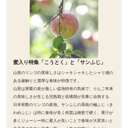
蜜入り特集「こうとく」と「サンふじ」
山形のリンゴの美味しさはシャキシャキしたシャリ感の
ある歯触りと濃厚な食味が特徴です。
山形は寒暖の差が激しい盆地特有の気候で、りんご本来
の美味しさが生じる完熟期と収穫期が見事に合致する、
日本有数のリンゴの産地。サンふじの系統の極ふじ（き
わめふじ）は特に食味が良く肉質は緻密で硬く、果汁が
多くジューシー特に蜜入が良いことで食味が大変良いと