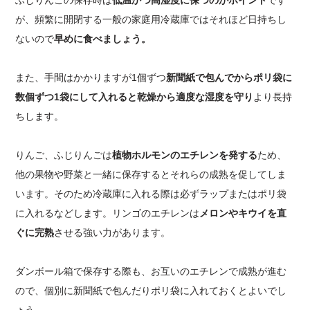
ふじりんごの保存時は
低温かつ高湿度に保つのがポイント
です
が、頻繁に開閉する一般の家庭用冷蔵庫ではそれほど日持ちし
ないので
早めに食べましょう。
また、手間はかかりますが1個ずつ
新聞紙で包んでからポリ袋に
数個ずつ1袋にして入れると乾燥から適度な湿度を守り
より長持
ちします。
りんご、ふじりんごは
植物ホルモンのエチレンを発する
ため、
他の果物や野菜と一緒に保存するとそれらの成熟を促してしま
います。そのため冷蔵庫に入れる際は必ずラップまたはポリ袋
に入れるなどします。リンゴのエチレンは
メロンやキウイを直
ぐに完熟
させる強い力があります。
ダンボール箱で保存する際も、お互いのエチレンで成熟が進む
ので、個別に新聞紙で包んだりポリ袋に入れておくとよいでし