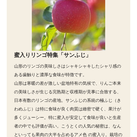
蜜入りリンゴ特集「サンふじ」
山形のリンゴの美味しさはシャキシャキしたシャリ感の
ある歯触りと濃厚な食味が特徴です。
山形は寒暖の差が激しい盆地特有の気候で、りんご本来
の美味しさが生じる完熟期と収穫期が見事に合致する、
日本有数のリンゴの産地。サンふじの系統の極ふじ（き
わめふじ）は特に食味が良く肉質は緻密で硬く、果汁が
多くジューシー。特に蜜入が安定して食味が良いと生産
者の中でも評価が高い。こうとくの人気の秘密は、なん
といっても果肉の大半を占めるアメ色 の蜜入り。栽培の