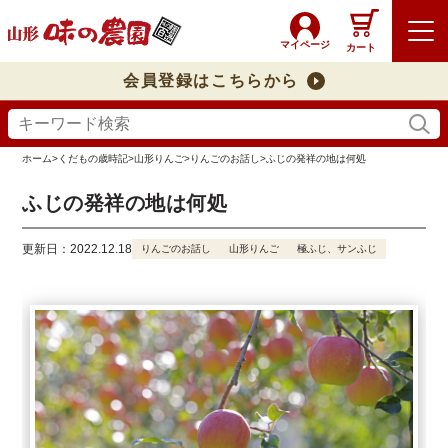
マイページ
カート
会員登録はこちらから
ホーム
>
くだもの歳時記
>
山形りんご
>
りんごのお話し
>
ふじの発祥の地は何処
ふじの発祥の地は何処
更新日：2022.12.18
りんごのお話し
山形りんご
極ふじ、サンふじ