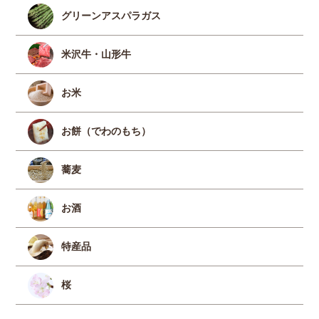
グリーンアスパラガス
米沢牛・山形牛
お米
お餅（でわのもち）
蕎麦
お酒
特産品
桜