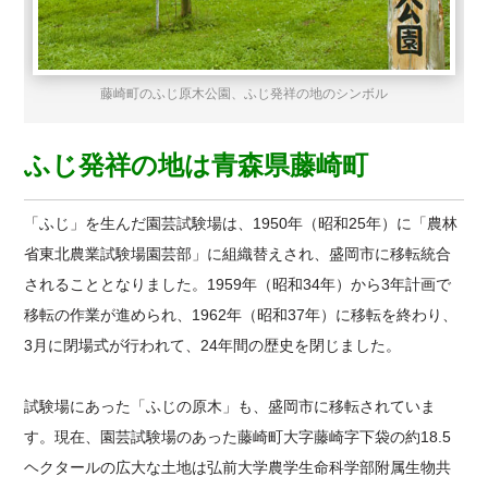
藤崎町のふじ原木公園、ふじ発祥の地のシンボル
ふじ発祥の地は青森県藤崎町
「ふじ」を生んだ園芸試験場は、1950年（昭和25年）に「農林
省東北農業試験場園芸部」に組織替えされ、盛岡市に移転統合
されることとなりました。1959年（昭和34年）から3年計画で
移転の作業が進められ、1962年（昭和37年）に移転を終わり、
3月に閉場式が行われて、24年間の歴史を閉じました。
試験場にあった「ふじの原木」も、盛岡市に移転されていま
す。現在、園芸試験場のあった藤崎町大字藤崎字下袋の約18.5
ヘクタールの広大な土地は弘前大学農学生命科学部附属生物共