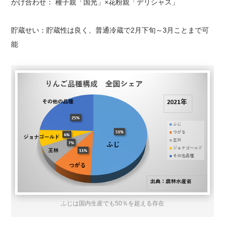
かけ合わせ： 種子親「国光」×花粉親「デリシャス」
貯蔵せい：貯蔵性は良く、普通冷蔵で2月下旬～3月ことまで可
能
ふじは国内生産でも50％を超える存在