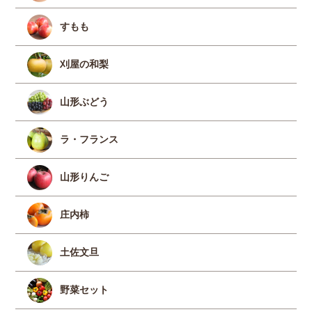
すもも
刈屋の和梨
山形ぶどう
ラ・フランス
山形りんご
庄内柿
土佐文旦
野菜セット