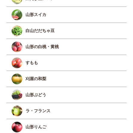
山形スイカ
白山だだちゃ豆
山形の白桃・黄桃
すもも
刈屋の和梨
山形ぶどう
ラ・フランス
山形りんご