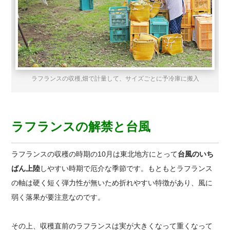
ラフランスの収穫,畑で計量して、サイズごとに予冷庫に搬入
ラフランスの解禁と台風
ラフランスの収穫の時期の10月は東北地方にとって
台風のいち
ばん上陸
しやすい時期で厄介な季節です。もともとラフランス
の軸は硬く短く弾力性が無いため折れやすい特徴があり、風に
弱く落果が要注意なのです。
その上、収穫直前のラフランスは実が大きくなって重くなって