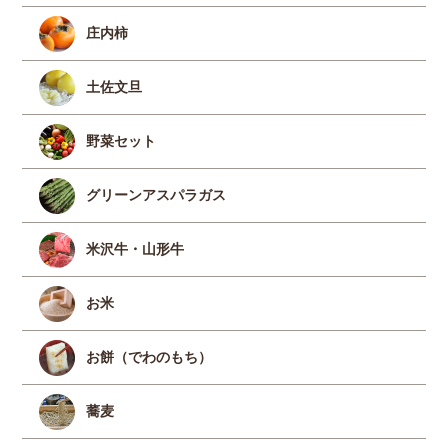
庄内柿
土佐文旦
野菜セット
グリーンアスパラガス
米沢牛・山形牛
お米
お餅（でわのもち）
蕎麦