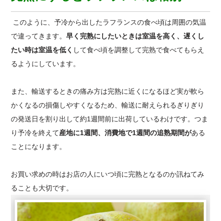
このように、予冷から出したラフランスの食べ頃は周囲の気温
で違ってきます。
早く完熟
にしたいときは
室温を高く、遅く
し
たい時は
室温を低く
して食べ頃を調整して完熟で食べてもらえ
るようにしています。
また、輸送するときの痛み方は完熟に近くになるほど実が軟ら
かくなるの損傷しやすくなるため、輸送に耐えられるぎりぎり
の発送日を割り出して約1週間前に出荷しているわけです。つま
り予冷を終えて
産地に1週間、消費地で1週間の追熟期間が
ある
ことになります。
お買い求めの時はお店の人にいつ頃に完熟となるのか訊ねてみ
ることも大切です。