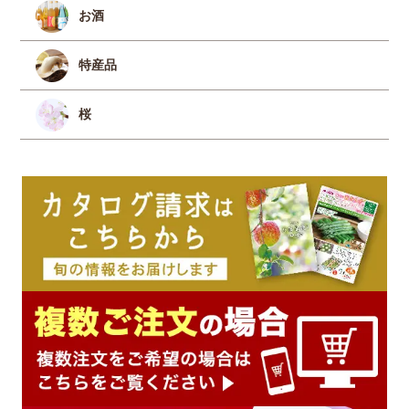
お酒
特産品
桜