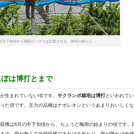
5月下旬頃から雨除けハウスは設置される。梅雨の備えに
んぼは博打とまで
が生まれていない頃です。
サクランボ栽培は博打
といわれてい
った頃です。主力の品種はナポレオンというあまりおいしくな
収穫は6月の中下旬頃から、ちょうど梅雨の始まりの頃です。
まで、雨が無くて全部収穫できれば大当たり。雨が降れば全滅