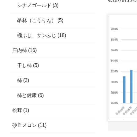
シナノゴールド (3)
昂林（こうりん） (5)
極ふじ、サンふじ (18)
庄内柿 (16)
干し柿 (5)
柿 (3)
柿と健康 (6)
松茸 (1)
砂丘メロン (11)