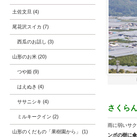
土佐文旦 (4)
尾花沢スイカ (7)
西瓜のお話し (3)
山形のお米 (20)
つや姫 (9)
はえぬき (4)
ササニシキ (4)
さくら
ミルキークイン (2)
雨に弱いサク
山形のくだもの「果樹園から」 (1)
ンボの樹に傘