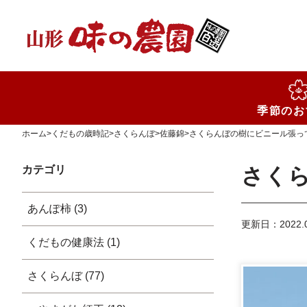
検索
季節のお
ホーム
>
くだもの歳時記
>
さくらんぼ
>
佐藤錦
>
さくらんぼの樹にビニール張っ
カテゴリ
さく
あんぽ柿 (3)
更新日：2022.0
くだもの健康法 (1)
さくらんぼ (77)