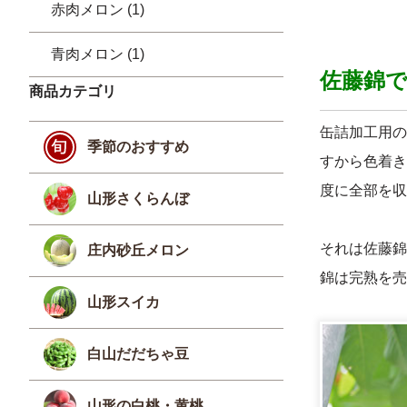
赤肉メロン (1)
青肉メロン (1)
佐藤錦
商品カテゴリ
缶詰加工用の
季節のおすすめ
すから色着き
度に全部を収
山形さくらんぼ
それは佐藤錦
庄内砂丘メロン
錦は完熟を売
山形スイカ
白山だだちゃ豆
山形の白桃・黄桃