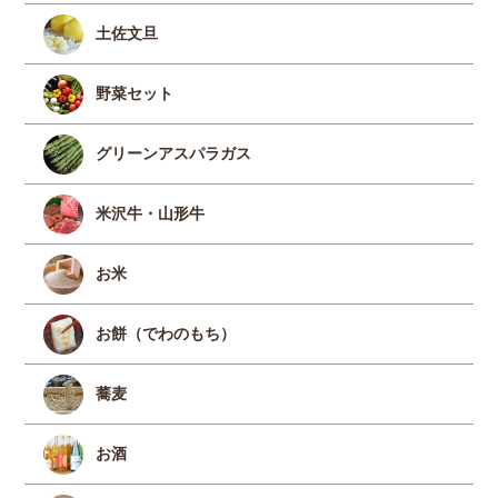
土佐文旦
野菜セット
グリーンアスパラガス
米沢牛・山形牛
お米
お餅（でわのもち）
蕎麦
お酒