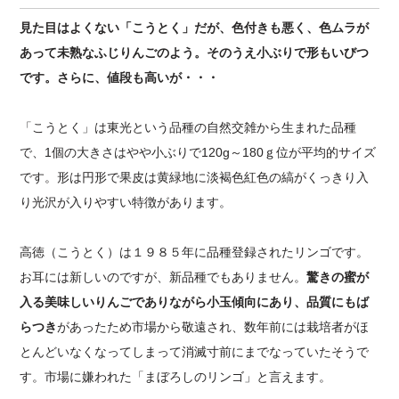
見た目はよくない「こうとく」だが、色付きも悪く、色ムラが
あって未熟なふじりんごのよう。そのうえ小ぶりで形もいびつ
です。さらに、値段も高いが・・・
「こうとく」は東光という品種の自然交雑から生まれた品種
で、1個の大きさはやや小ぶりで120g～180ｇ位が平均的サイズ
です。形は円形で果皮は黄緑地に淡褐色紅色の縞がくっきり入
り光沢が入りやすい特徴があります。
高徳（こうとく）は１９８５年に品種登録されたリンゴです。
お耳には新しいのですが、新品種でもありません。
驚きの蜜が
入る美味しいりんごでありながら小玉傾向にあり、品質にもば
らつき
があったため市場から敬遠され、数年前には栽培者がほ
とんどいなくなってしまって消滅寸前にまでなっていたそうで
す。市場に嫌われた「まぼろしのリンゴ」と言えます。