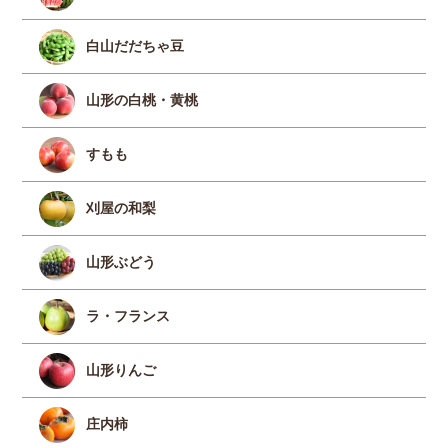
白山だだちゃ豆
山形の白桃・黄桃
すもも
刈屋の和梨
山形ぶどう
ラ・フランス
山形りんご
庄内柿