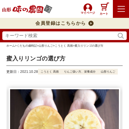
マイページ
カート
会員登録はこちらから
ホーム
>
くだもの歳時記
>
山形りんご
>
こうとく 高徳
>
蜜入りリンゴの選び方
蜜入りリンゴの選び方
更新日：2021.10.28
こうとく 高徳
りんご扱い方、栄養成分
山形りんご