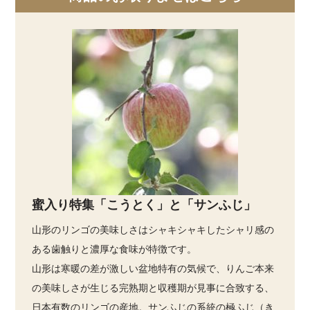
蜜入り特集「こうとく」と「サンふじ」
山形のリンゴの美味しさはシャキシャキしたシャリ感の
ある歯触りと濃厚な食味が特徴です。
山形は寒暖の差が激しい盆地特有の気候で、りんご本来
の美味しさが生じる完熟期と収穫期が見事に合致する、
日本有数のリンゴの産地。サンふじの系統の極ふじ（き