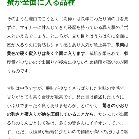
蜜が全面に入る品種
そのような理由でこうとく（高徳）は長年にわたり陽の目を見
ずに、マイナーに甘んじてきた経歴を持っている職人肌の苦労
人といえるでしょう。ところが、見た目とはうらはらに全面に
蜜が入るうえに食感もシャリ感もあり人気が急上昇中。
果肉は
黄色で硬く蜜入りは良く全面に入ります
。栽培が限られて、収
穫量が少ないので出回りが極端に少ないため値段が高いのが困
りものです。
甘味は中位ですが、酸味が少なくさっぱりした甘味の食感で、
香りがとても高く食味が最高です。見た目は前述したように、
小ぶりでまったく良くありませんが、とにかく、
驚きのかおり
の強さと蜜入りが他を圧倒していることから
、サンふじが出回
る前のりんごとして私は、多くの皆さんにイチオシしていま
す。ただ、収穫量が極端に少ないので値段が高いのだけはご容