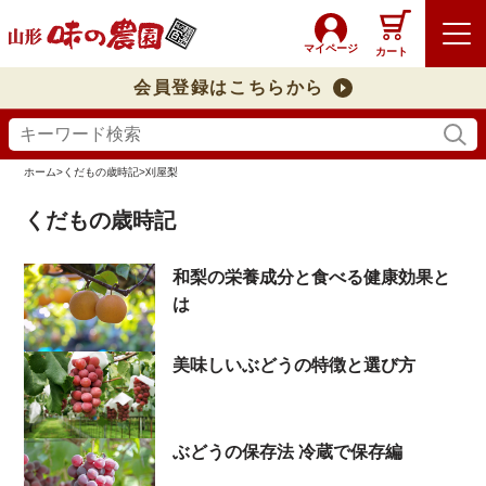
マイページ
カート
会員登録はこちらから
ホーム
>
くだもの歳時記
>
刈屋梨
くだもの歳時記
和梨の栄養成分と食べる健康効果と
は
美味しいぶどうの特徴と選び方
ぶどうの保存法 冷蔵で保存編