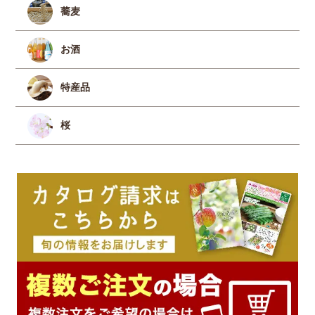
蕎麦
お酒
特産品
桜