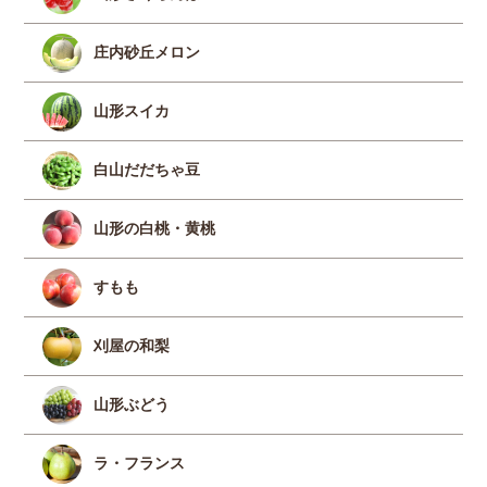
庄内砂丘メロン
山形スイカ
白山だだちゃ豆
山形の白桃・黄桃
すもも
刈屋の和梨
山形ぶどう
ラ・フランス