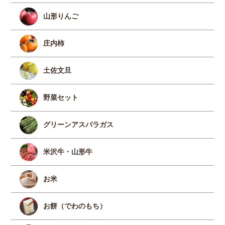
山形りんご
庄内柿
土佐文旦
野菜セット
グリーンアスパラガス
米沢牛・山形牛
お米
お餅（でわのもち）