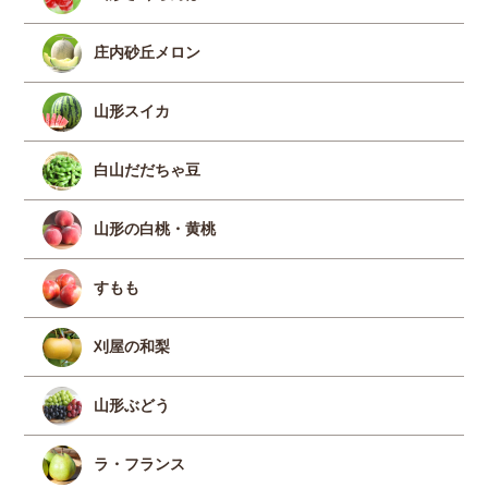
庄内砂丘メロン
山形スイカ
白山だだちゃ豆
山形の白桃・黄桃
すもも
刈屋の和梨
山形ぶどう
ラ・フランス