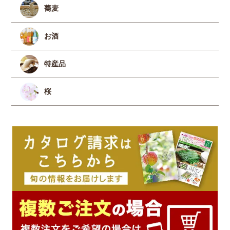
蕎麦
お酒
特産品
桜