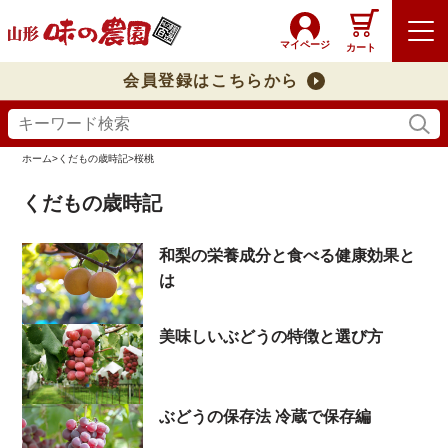
マイページ
カート
会員登録はこちらから
ホーム
>
くだもの歳時記
>
桜桃
くだもの歳時記
和梨の栄養成分と食べる健康効果と
は
美味しいぶどうの特徴と選び方
ぶどうの保存法 冷蔵で保存編