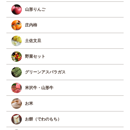
山形りんご
庄内柿
土佐文旦
野菜セット
グリーンアスパラガス
米沢牛・山形牛
お米
お餅（でわのもち）