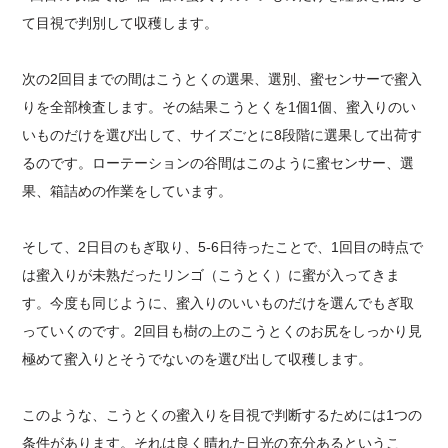
て目視で判別して収穫します。
次の2回目までの間はこうとくの選果、選別、蜜センサーで蜜入
りを全部検査します。その結果こうとくを1個1個、蜜入りのい
いものだけを選び出して、サイズごとに8段階に選果して出荷す
るのです。ローテーションの谷間はこのように蜜センサー、選
果、箱詰めの作業をしています。
そして、2日目のもぎ取り、5-6日待ったことで、1回目の時点で
は蜜入りが未熟だったリンゴ（こうとく）に蜜が入ってきま
す。今度も同じように、蜜入りのいいものだけを選んでもぎ取
っていくのです。2回目も樹の上のこうとくのお尻をしっかり見
極めて蜜入りとそうでないのを選び出して収穫します。
このような、こうとくの蜜入りを目視で判断するためには1つの
条件があります。それは良く晴れた日光の充分あるというこ