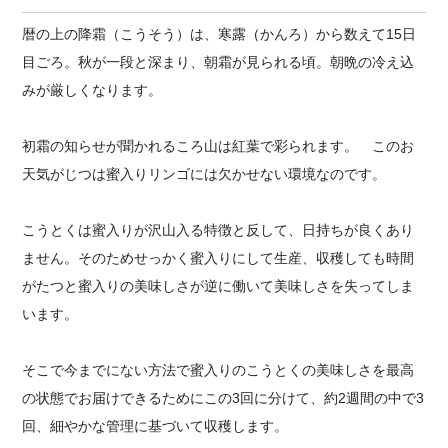
暦の上の降霜（こうそう）は、寒露
（
かんろ）から数えて15日
目ごろ。秋が一段と深まり、朝霜が見られる頃。朝晩の冷え込
みが厳しくなります。
初霜の知らせが聞かれるころ山は紅葉で彩られます。 このお
天気がじつは蜜入りリンゴには欠かせない環境なのです。
こうとくは蜜入りが沢山入る特徴と反して、日持ちが良くあり
ません。そのためせっかく蜜入りにして生産、収穫しても時間
がたつと蜜入りの美味しさが逆に働いて美味しさを失ってしま
います。
そこで今までにない方法で蜜入りのこうとくの美味しさを最高
の状態でお届けできるためにこの3回に分けて、約2週間の中で3
回、細やかな管理に基づいて収穫します。