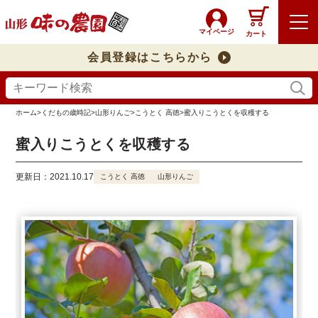
マイページ
カート
会員登録はこちらから
ホーム
>
くだもの歳時記
>
山形りんご
>
こうとく 高徳
>
蜜入りこうとくを収穫する
蜜入りこうとくを収穫する
更新日：2021.10.17
こうとく 高徳
山形りんご