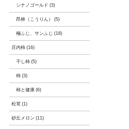
シナノゴールド (3)
昂林（こうりん） (5)
極ふじ、サンふじ (18)
庄内柿 (16)
干し柿 (5)
柿 (3)
柿と健康 (6)
松茸 (1)
砂丘メロン (11)