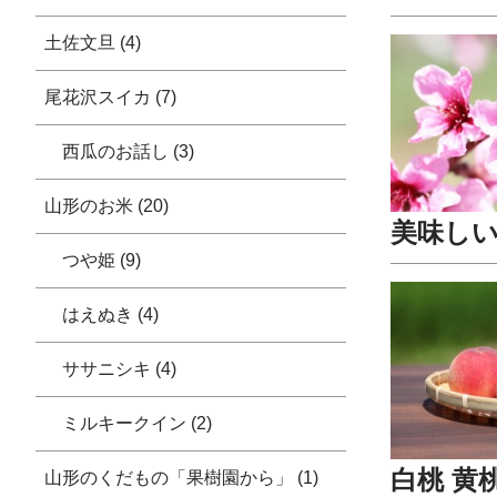
土佐文旦 (4)
尾花沢スイカ (7)
西瓜のお話し (3)
山形のお米 (20)
美味しい
つや姫 (9)
はえぬき (4)
ササニシキ (4)
ミルキークイン (2)
白桃 黄
山形のくだもの「果樹園から」 (1)