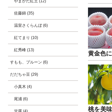
やまがた紅王 (12)
佐藤錦 (35)
温室さくらんぼ (6)
紅てまり (10)
紅秀峰 (13)
黄金色
すもも、プルーン (6)
だだちゃ豆 (29)
小真木 (4)
尾浦 (6)
桃を美
甘露 (4)