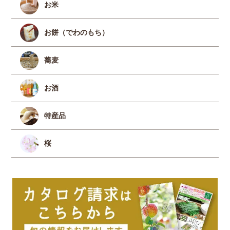
お米
お餅（でわのもち）
蕎麦
お酒
特産品
桜